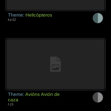
Theme:
Helicópteros
ka-52
Theme:
Avións Avión de
caza
f-15