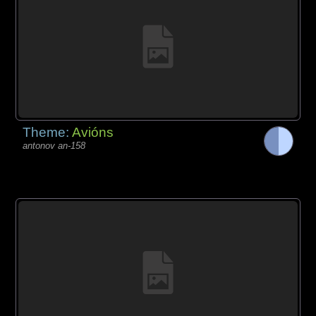
Theme:
Avións
antonov an-158