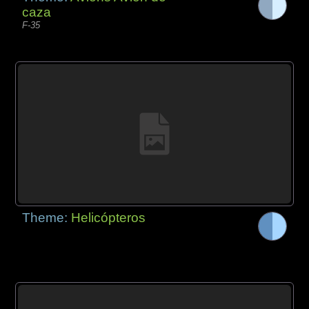
caza
F-35
Theme:
Helicópteros