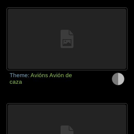
Theme:
Avións Avión de
caza