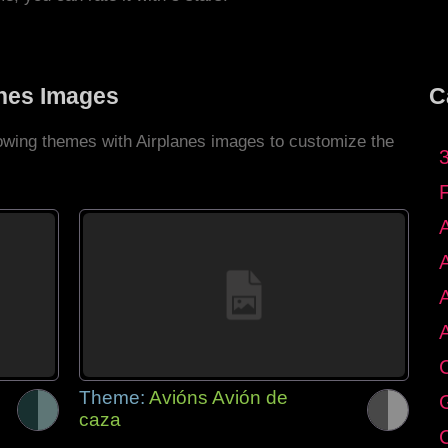
anes Images
C
lowing themes with Airplanes images to customize the
C
Theme:
Avións Avión de
G
caza
C