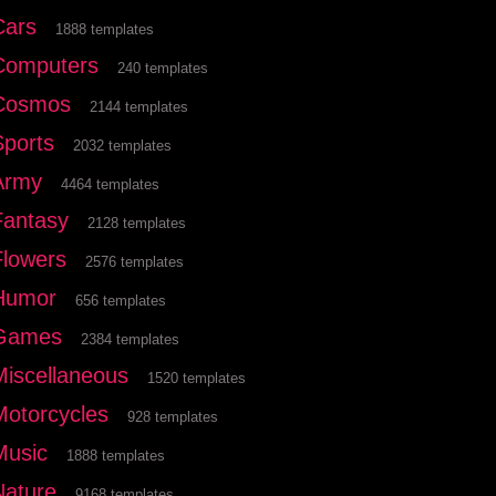
Cars
1888 templates
Computers
240 templates
Cosmos
2144 templates
Sports
2032 templates
Army
4464 templates
Fantasy
2128 templates
Flowers
2576 templates
Humor
656 templates
Games
2384 templates
Miscellaneous
1520 templates
Motorcycles
928 templates
Music
1888 templates
Nature
9168 templates