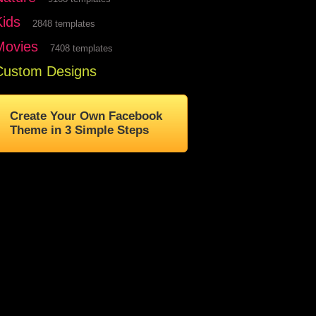
Kids
2848 templates
Movies
7408 templates
Custom Designs
Create Your Own Facebook
Theme in 3 Simple Steps