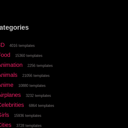
ategories
3D
4016 templates
Food
15360 templates
Animation
2256 templates
Animals
21056 templates
Anime
10880 templates
Airplanes
3232 templates
elebrities
6864 templates
irls
15936 templates
ities
3728 templates