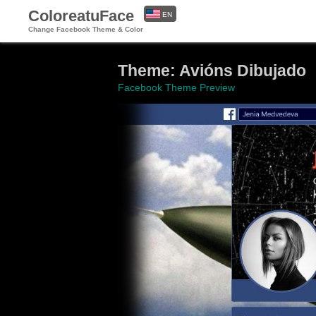
ColoreatuFace
EN
Change Facebook Theme & Color
ES
Theme: Avións Dibujado
Facebook Theme Preview