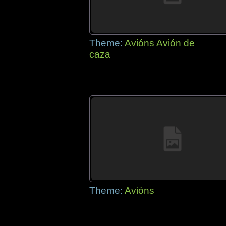
Theme:
Avións Avión de
caza
Theme:
Avións