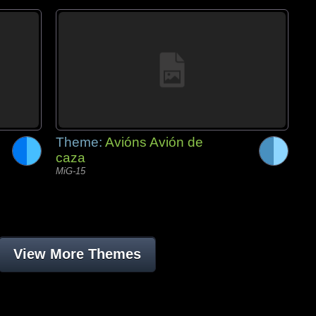
Theme:
Avións Avión de
caza
MiG-15
View More Themes