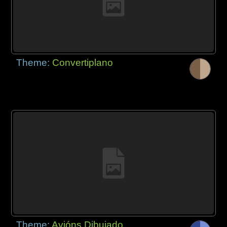
Theme:
Convertiplano
Theme:
Avións Dibujado