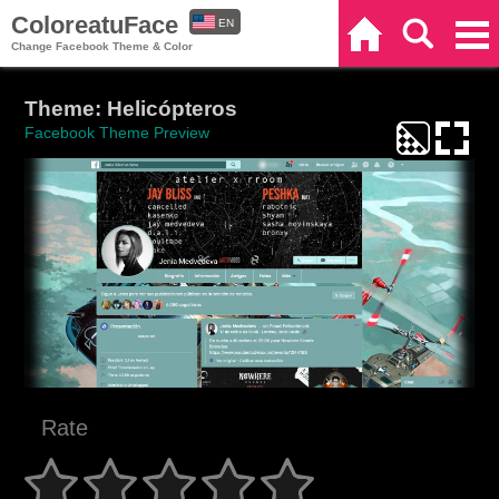
ColoreatuFace
EN
Home
Search
Categories
Change Facebook Theme & Color
ES
Theme: Helicópteros
Facebook Theme Preview
Rate