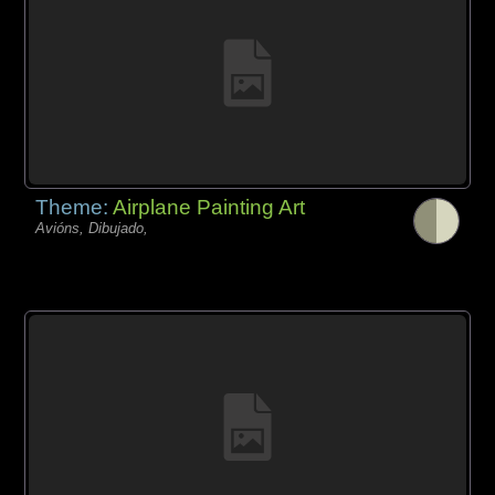
Theme:
Airplane Painting Art
Avións, Dibujado,