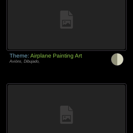
Theme:
Airplane Painting Art
Avións, Dibujado,