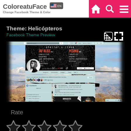
ColoreatuFace
EN
Home
Search
Categories
Change Facebook Theme & Color
ES
Theme: Helicópteros
Facebook Theme Preview
Rate