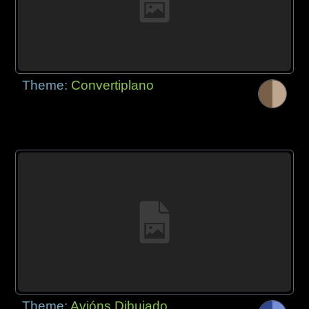
Theme:
Convertiplano
Theme:
Avións Dibujado