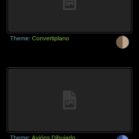
Theme:
Convertiplano
Theme:
Avións Dibujado