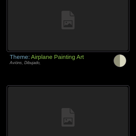
Theme:
Airplane Painting Art
Avións, Dibujado,