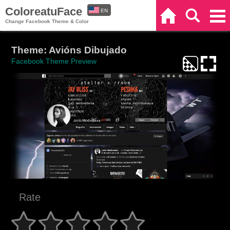
ColoreatuFace
EN
Home
Search
Categories
Change Facebook Theme & Color
ES
Theme: Avións Dibujado
Facebook Theme Preview
Rate