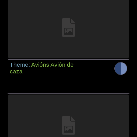
Theme:
Avións Avión de
caza