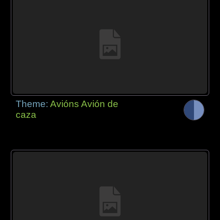
Theme:
Avións Avión de
caza