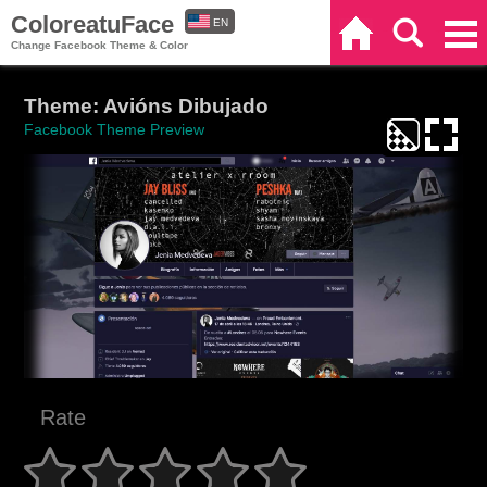
ColoreatuFace
EN
Home
Search
Categories
Change Facebook Theme & Color
ES
Theme: Avións Dibujado
Facebook Theme Preview
Rate