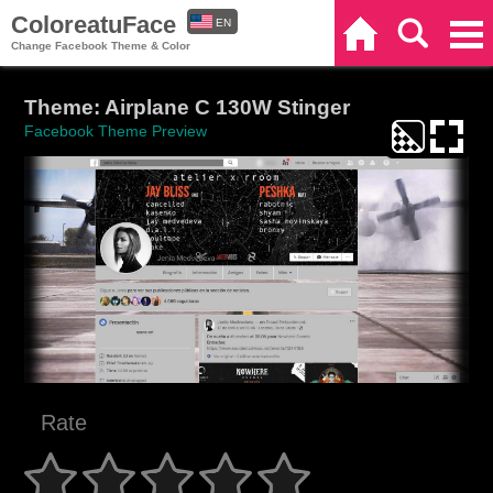
ColoreatuFace
EN
Home
Search
Categories
Change Facebook Theme & Color
ES
Theme: Airplane C 130W Stinger
Facebook Theme Preview
Rate