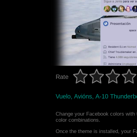
Rate
Vuelo, Avións, A-10 Thunderbol
Change your Facebook colors with t
color combinations.
Once the theme is installed, your F