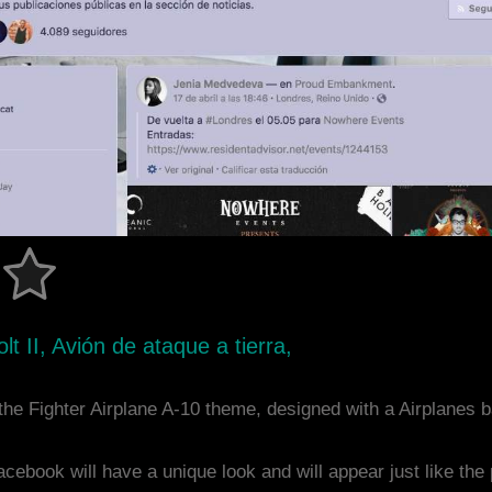
t II, Avión de ataque a tierra,
he Fighter Airplane A-10 theme, designed with a Airplanes
acebook will have a unique look and will appear just like th