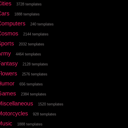
ities
3728 templates
Cars
1888 templates
Computers
240 templates
Cosmos
2144 templates
Sports
2032 templates
Army
4464 templates
Fantasy
2128 templates
Flowers
2576 templates
Humor
656 templates
Games
2384 templates
Miscellaneous
1520 templates
Motorcycles
928 templates
Music
1888 templates