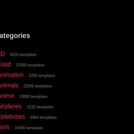
ategories
3D
4016 templates
Food
15360 templates
Animation
2256 templates
Animals
21056 templates
Anime
10880 templates
Airplanes
3232 templates
elebrities
6864 templates
irls
15936 templates