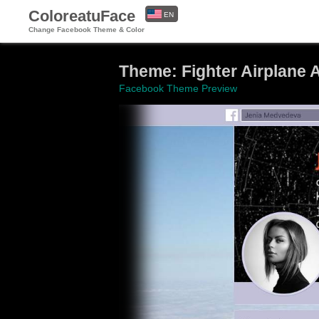
ColoreatuFace
EN
Change Facebook Theme & Color
ES
Theme: Fighter Airplane 
Facebook Theme Preview