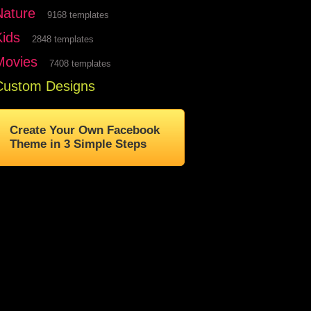
Nature
9168 templates
Kids
2848 templates
Movies
7408 templates
Custom Designs
Create Your Own Facebook
Theme in 3 Simple Steps