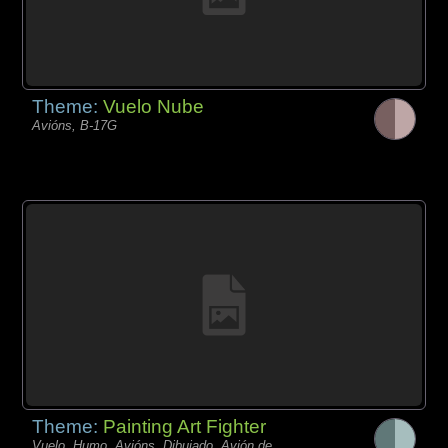
Theme:
Vuelo Nube
Avións, B-17G
Theme:
Painting Art Fighter
Vuelo, Humo, Avións, Dibujado, Avión de