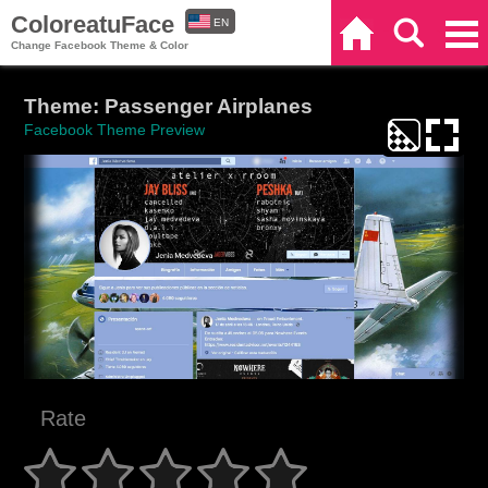
ColoreatuFace
EN
Home
Search
Categories
Change Facebook Theme & Color
ES
Theme: Passenger Airplanes
Facebook Theme Preview
Rate