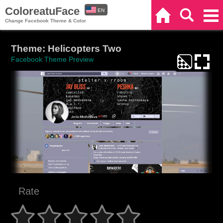
ColoreatuFace
EN
Home
Search
Categories
Change Facebook Theme & Color
ES
Theme: Helicopters Two
Facebook Theme Preview
Rate