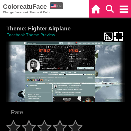
ColoreatuFace
EN
Home
Search
Categories
Change Facebook Theme & Color
ES
Theme: Fighter Airplane
Facebook Theme Preview
Rate