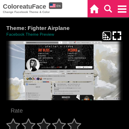
ColoreatuFace
EN
Home
Search
Categories
Change Facebook Theme & Color
ES
Theme: Fighter Airplane
Facebook Theme Preview
Rate