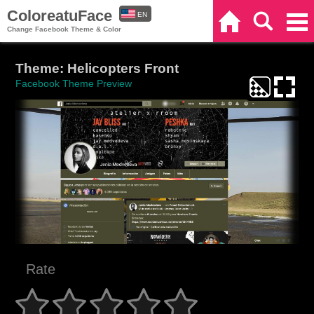
ColoreatuFace
EN
Home
Search
Categories
Change Facebook Theme & Color
ES
Theme: Helicopters Front
Facebook Theme Preview
Rate