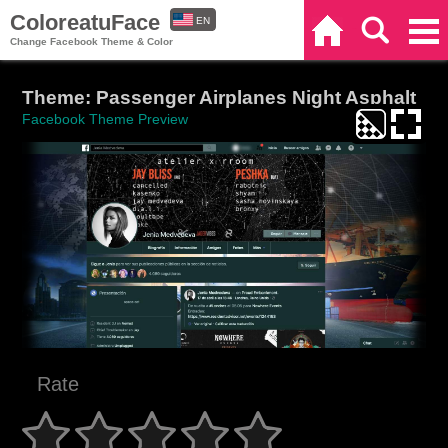
ColoreatuFace
EN
Home
Search
Categories
Change Facebook Theme & Color
ES
Theme: Passenger Airplanes Night Asphalt
Facebook Theme Preview
Rate