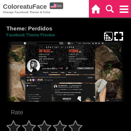
ColoreatuFace
EN
Home
Search
Categories
Change Facebook Theme & Color
ES
Theme: Perdidos
Facebook Theme Preview
Rate