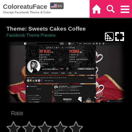
ColoreatuFace
EN
Home
Search
Categories
Change Facebook Theme & Color
ES
Theme: Sweets Cakes Coffee
Facebook Theme Preview
Rate