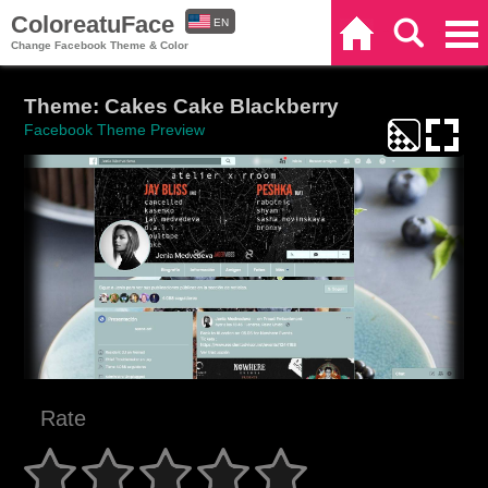
ColoreatuFace
EN
Home
Search
Categories
Change Facebook Theme & Color
ES
Theme: Cakes Cake Blackberry
Facebook Theme Preview
Rate